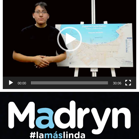
de
vídeo
00:00
30:06