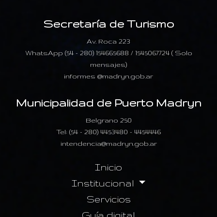
Secretaría de Turismo
Av. Roca 223
WhatsApp (54 - 280) 154665688 / 1545067724 ( Solo
mensajes)
informes @madryn.gob.ar
Municipalidad de Puerto Madryn
Belgrano 250
Tel: (54 - 280) 4453480 - 4454446
intendencia@madryn.gob.ar
Inicio
Institucional
Servicios
Guía digital