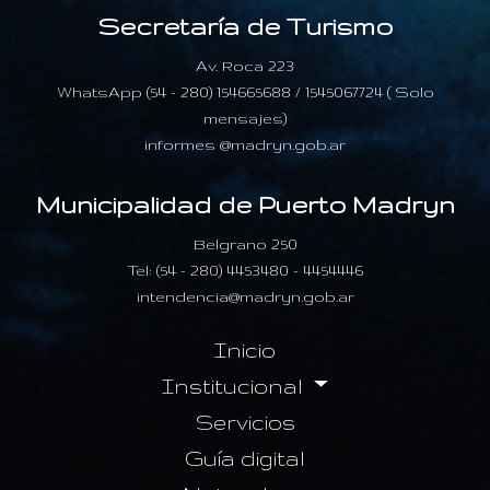
Secretaría de Turismo
Av. Roca 223
WhatsApp (54 - 280) 154665688 / 1545067724 ( Solo
mensajes)
informes @madryn.gob.ar
Municipalidad de Puerto Madryn
Belgrano 250
Tel: (54 - 280) 4453480 - 4454446
intendencia@madryn.gob.ar
Inicio
Institucional
Servicios
Guía digital