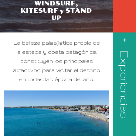
WINDSURF,
KITESURF y STAND
UP
+
La belleza paisajística propia de
la estepa y costa patagónica,
Experiencias
constituyen los principales
atractivos para visitar el destino
en todas las época del año.