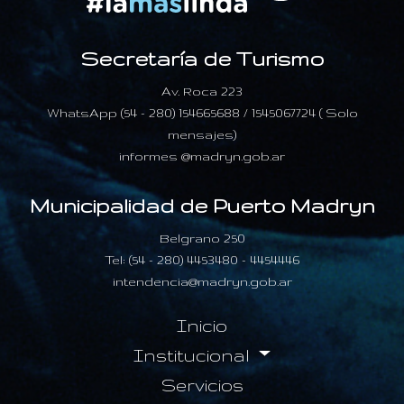
Secretaría de Turismo
Av. Roca 223
WhatsApp (54 - 280) 154665688 / 1545067724 ( Solo
mensajes)
informes @madryn.gob.ar
Municipalidad de Puerto Madryn
Belgrano 250
Tel: (54 - 280) 4453480 - 4454446
intendencia@madryn.gob.ar
Inicio
Institucional
Servicios