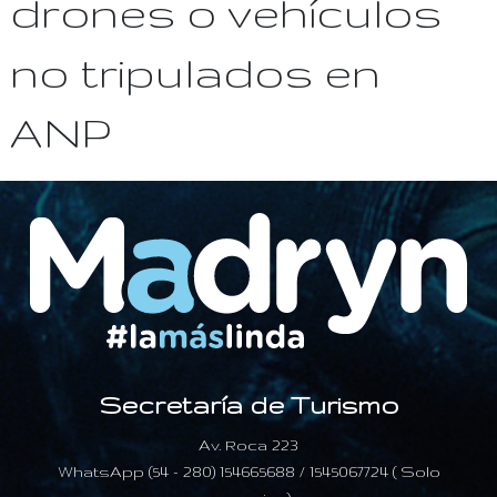
drones o vehículos
no tripulados en
ANP
Secretaría de Turismo
Av. Roca 223
WhatsApp (54 - 280) 154665688 / 1545067724 ( Solo