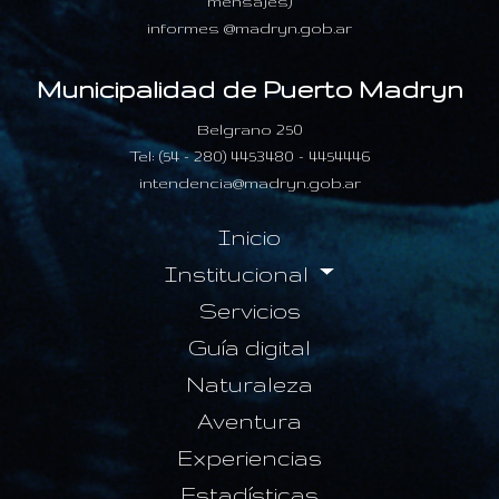
mensajes)
informes @madryn.gob.ar
Municipalidad de Puerto Madryn
Belgrano 250
Tel: (54 - 280) 4453480 - 4454446
intendencia@madryn.gob.ar
Inicio
Institucional
Servicios
Guía digital
Naturaleza
Aventura
Experiencias
Estadísticas