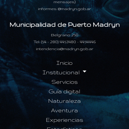
mensajes)
informes @madryn.gob.ar
Municipalidad de Puerto Madryn
Belgrano 250
Tel: (54 - 280) 4453480 - 4454446
intendencia@madryn.gob.ar
Inicio
Institucional
Servicios
Guía digital
Naturaleza
Aventura
Experiencias