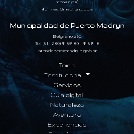
mensajes)
informes @madryn.gob.ar
Municipalidad de Puerto Madryn
Belgrano 250
Tel: (54 - 280) 4453480 - 4454446
intendencia@madryn.gob.ar
Inicio
Institucional
Servicios
Guía digital
Naturaleza
Aventura
Experiencias