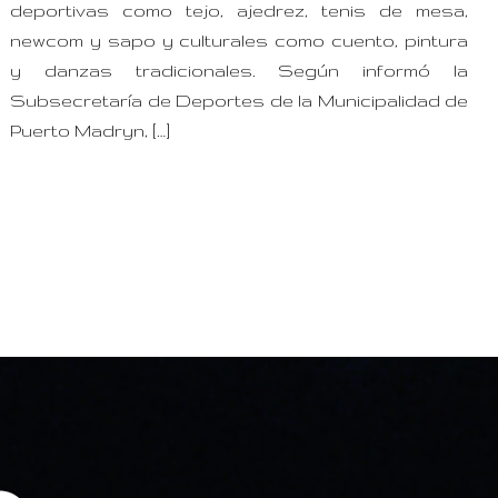
deportivas como tejo, ajedrez, tenis de mesa,
newcom y sapo y culturales como cuento, pintura
y danzas tradicionales. Según informó la
Subsecretaría de Deportes de la Municipalidad de
Puerto Madryn, […]