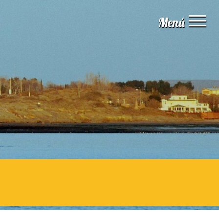
Menú
Inicio
Institucional
Servicios
Guía digital
Naturaleza
Aventura
Experiencias
Estadísticas