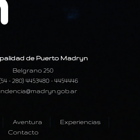
palidad de Puerto Madryn
Belgrano 250
 (54 - 280) 4453480 - 4454446
endencia@madryn.gob.ar
Aventura
Experiencias
Contacto