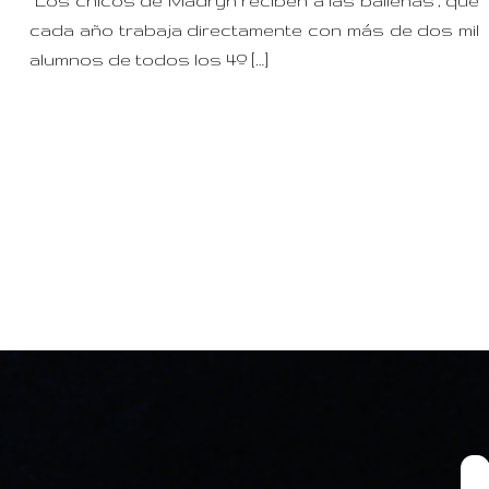
“Los chicos de Madryn reciben a las ballenas”, que
cada año trabaja directamente con más de dos mil
alumnos de todos los 4º […]