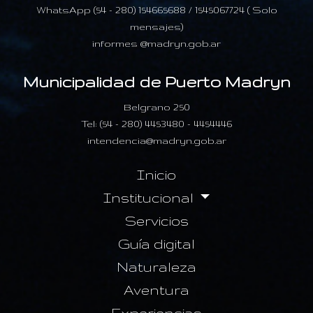
WhatsApp (54 - 280) 154665688 / 1545067724 ( Solo
mensajes)
informes @madryn.gob.ar
Municipalidad de Puerto Madryn
Belgrano 250
Tel: (54 - 280) 4453480 - 4454446
intendencia@madryn.gob.ar
Inicio
Institucional
Servicios
Guía digital
Naturaleza
Aventura