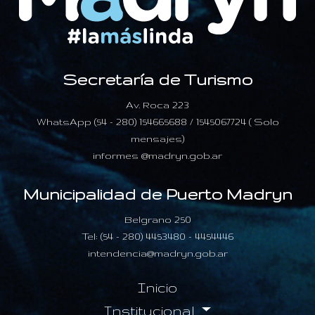
Secretaría de Turismo
Av. Roca 223
WhatsApp (54 - 280) 154665688 / 1545067724 ( Solo
mensajes)
informes @madryn.gob.ar
Municipalidad de Puerto Madryn
Belgrano 250
Tel: (54 - 280) 4453480 - 4454446
intendencia@madryn.gob.ar
Inicio
Institucional