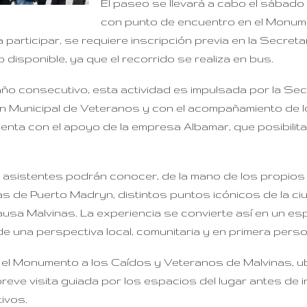
El paseo se llevará a cabo el
sá
bado
con punto de encuentro en el Monum
 participar, se requiere inscripción previa en la Secreta
 disponible, ya que el recorrido se realiza en bus.
ño consecutivo, esta actividad es impulsada por la Sec
ón Municipal de Veteranos y con el acompañamiento de 
enta con el apoyo de la empresa Albamar, que posibilita
s asistentes podrán conocer, de la mano de los propios
s de Puerto Madryn, distintos puntos icónicos de la c
causa Malvinas. La experiencia se convierte así en un e
e una perspectiva local, comunitaria y en primera perso
á el Monumento a los Caídos y Veteranos de Malvinas, u
reve visita guiada por los espacios del lugar antes de in
tivos.