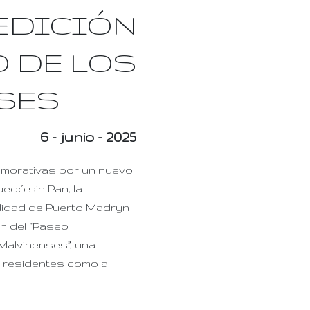
Programas Turísticos
 EDICIÓN
Noticias
O DE LOS
Contacto
SES
6 - junio - 2025
emorativas por un nuevo
edó sin Pan, la
alidad de Puerto Madryn
ón del “Paseo
Malvinenses”, una
a residentes como a