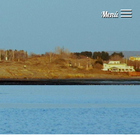
Menú
Inicio
Institucional
Servicios
Guía digital
Naturaleza
Aventura
Experiencias
Estadísticas