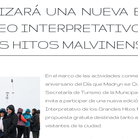
IZARÁ UNA NUEVA
EO INTERPRETATIV
S HITOS MALVINEN
En el marco de las actividades conm
aniversario del Día que Madryn se Qu
Secretaría de Turismo de la Municip
invita a participar de una nueva edici
Interpretativo de los Grandes Hitos 
propuesta gratuita destinada tanto 
visitantes de la ciudad.