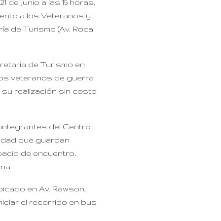
21 de junio
a las 15 horas,
ento a los Veteranos y
ría de Turismo (Av. Roca
retaría de Turismo en
los veteranos de guerra
 su realización sin costo
 integrantes del Centro
iudad que guardan
spacio de encuentro,
na.
bicado en Av. Rawson,
iciar el recorrido en bus