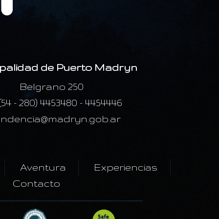
palidad de Puerto Madryn
Belgrano 250
 (54 - 280) 4453480 - 4454446
endencia@madryn.gob.ar
Aventura
Experiencias
Contacto