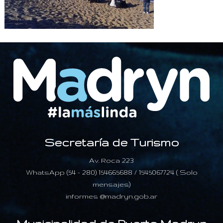
Secretaría de Turismo
Av. Roca 223
WhatsApp (54 - 280) 154665688 / 1545067724 ( Solo
mensajes)
informes @madryn.gob.ar