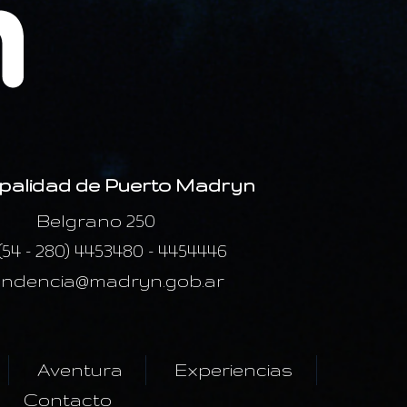
palidad de Puerto Madryn
Belgrano 250
 (54 - 280) 4453480 - 4454446
endencia@madryn.gob.ar
Aventura
Experiencias
Contacto