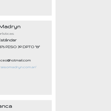
 Madryn
rísticas
Estándar
 375 PISO 3º DPTO "B"
7
ceo@hotmail.com
araisomadryn.com.ar/
anca