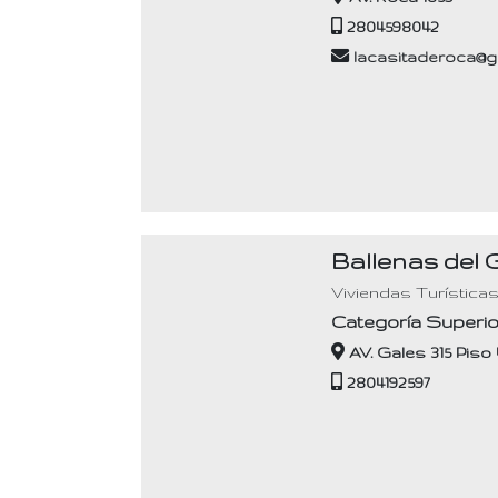
2804598042
lacasitaderoca@g
Ballenas del 
Viviendas Turística
Categoría Superio
AV. Gales 315 Pis
2804192597