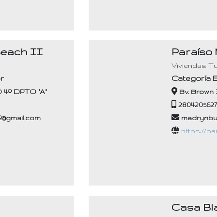
Beach II
Paraíso
s
Viviendas Tu
r
Categoría 
O 4º DPTO "A"
Bv. Brown
280420562
o2@gmail.com
madrynbu
https://p
Casa Bl