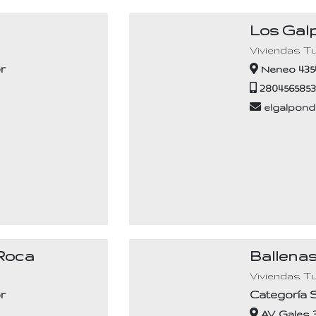
Los Gal
s
Viviendas Tu
r
Neneo 435
280456585
elgalpon
 Roca
Ballenas
s
Viviendas Tu
r
Categoría 
AV. Gales 