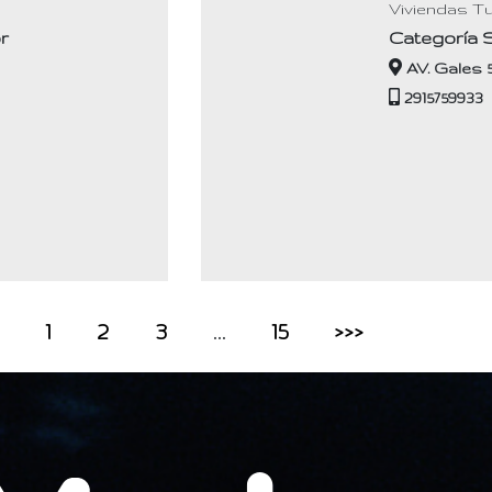
s
Viviendas Tu
r
Categoría 
AV. Gales 
2915759933
1
2
3
…
15
>>>