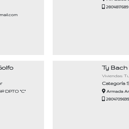
2804817689
mail.com
Golfo
Ty Bach
s
Viviendas Tu
r
Categoría 
o 4º DPTO "C"
Armada Ar
280470969