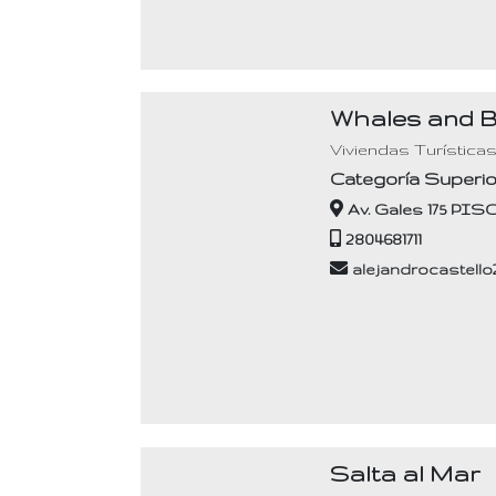
Whales and 
Viviendas Turística
Categoría Superio
Av. Gales 175 PIS
2804681711
alejandrocastell
Salta al Mar