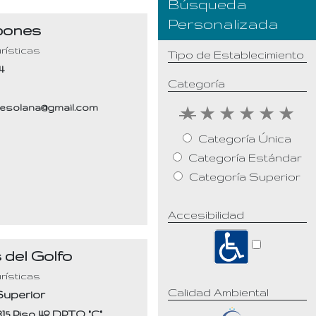
Programas Turísticos
Búsqueda
Personalizada
pones
Noticias
rísticas
Tipo de Establecimiento
Contacto
4
Categoría
3
desolana@gmail.com
★
★
★
★
★
★
Categoría Única
Categoría Estándar
Categoría Superior
Accesibilidad
 del Golfo
rísticas
Calidad Ambiental
Superior
315 Piso 4º DPTO "C"