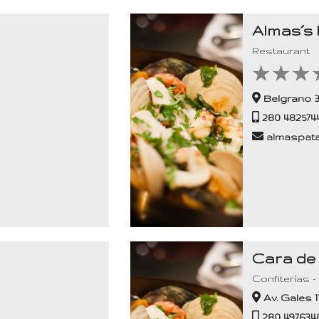
Almas´s
Restaurant
★
★
★
Belgrano 
280 482574
almaspat
Cara de
Confiterías -
Av. Gales 1
280 4976340