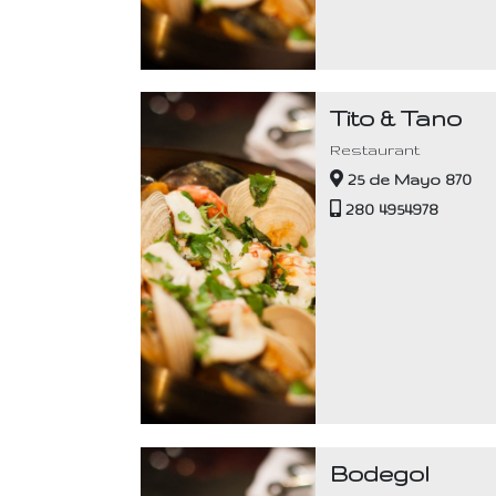
Tito & Tano
Restaurant
25 de Mayo 870
280 4954978
Bodegol