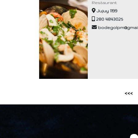
Restaurant
Jujuy 1199
280 4843025
bodegolpm@gmai
<<<