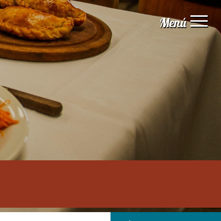
Menú
Inicio
Institucional
Servicios
Guía digital
Naturaleza
Aventura
Experiencias
Estadísticas