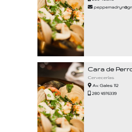
peppemadryn@gm
Cara de Perr
Cervecerías
Av. Gales 112
280 4976339