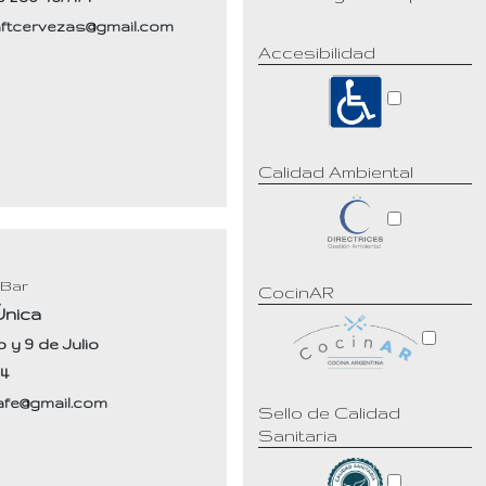
ftcervezas@gmail.com
Accesibilidad
Calidad Ambiental
 Bar
CocinAR
Única
 y 9 de Julio
34
afe@gmail.com
Sello de Calidad
Sanitaria