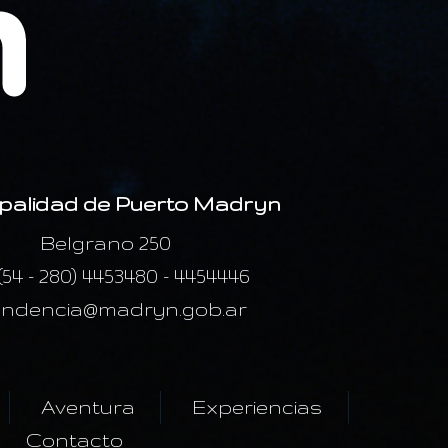
palidad de Puerto Madryn
Belgrano 250
 (54 - 280) 4453480 - 4454446
endencia@madryn.gob.ar
Aventura
Experiencias
Contacto