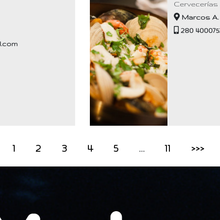
Cervecerías
Marcos A. 
280 400075
l.com
1
2
3
4
5
…
11
>>>