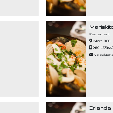
Mariski
Restaurant
Mitre 868
280 467355
velezjuan
Irlanda