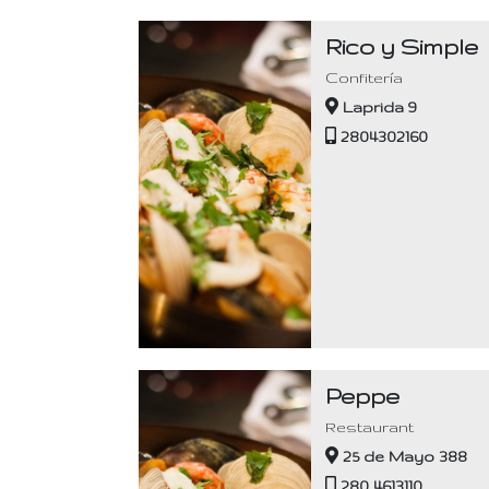
Rico y Simple
Confitería
Laprida 9
2804302160
Peppe
Restaurant
25 de Mayo 388
280 4613110