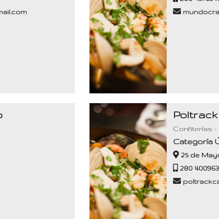
ail.com
mundocra
o
Poltrack
Confiterías -
Categoría 
25 de Mayo
280 40096
poltrackc