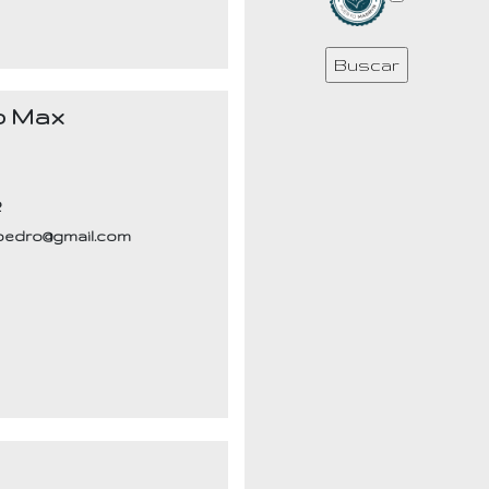
to Max
2
pedro@gmail.com