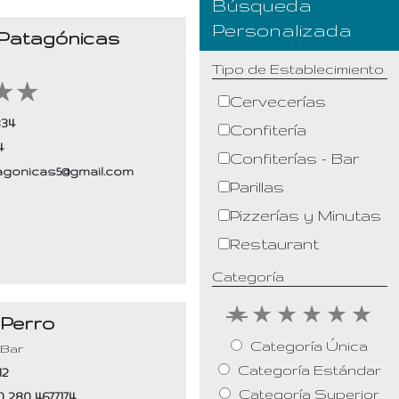
Programas Turísticos
Búsqueda
Personalizada
 Patagónicas
Noticias
Tipo de Establecimiento
Contacto
★
★
Cervecerías
334
Confitería
4
Confiterías - Bar
agonicas5@gmail.com
Parillas
Pizzerías y Minutas
Restaurant
Categoría
★
★
★
★
★
★
 Perro
Categoría Única
 Bar
Categoría Estándar
12
Categoría Superior
 280 4677174