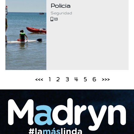
Policia
Seguridad
101
<<<
1
2
3
4
5
6
>>>