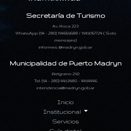
Secretaría de Turismo
Av. Roca 223
WhatsApp (54 - 280) 154665688 / 1545067724 ( Solo
mensajes)
informes @madryn.gob.ar
Municipalidad de Puerto Madryn
Belgrano 250
Tel: (54 - 280) 4453480 - 4454446
intendencia@madryn.gob.ar
Inicio
Institucional
Servicios
Guía digital