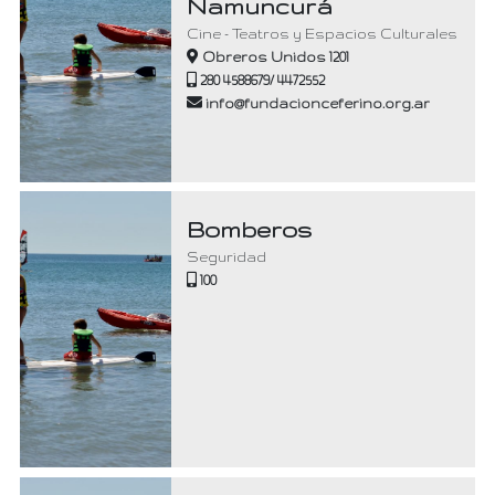
Namuncurá
Cine - Teatros y Espacios Culturales
Obreros Unidos 1201
280 4588679/ 4472552
info@fundacionceferino.org.ar
Bomberos
Seguridad
100